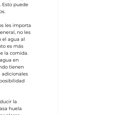
. Esto puede 
os.
os les importa 
neral, no les 
el agua al 
nto es más 
e la comida. 
 agua en 
ando tienen 
 adicionales 
posibilidad 
ducir la 
casa huela 