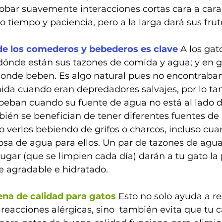
obar suavemente interacciones cortas cara a cara
 tiempo y paciencia, pero a la larga dará sus frut
de los comederos y bebederos es clave
 A los gat
ónde están sus tazones de comida y agua; y en ge
onde beben. Es algo natural pues no encontraban 
ida cuando eran depredadores salvajes, por lo ta
beban cuando su fuente de agua no está al lado d
ién se benefician de tener diferentes fuentes de
ro verlos bebiendo de grifos o charcos, incluso cu
osa de agua para ellos. Un par de tazones de agua
lugar (que se limpien cada día) darán a tu gato la 
 agradable e hidratado.  
rena de calidad para gatos
 Esto no solo ayuda a re
 reacciones alérgicas, sino  también evita que tu 