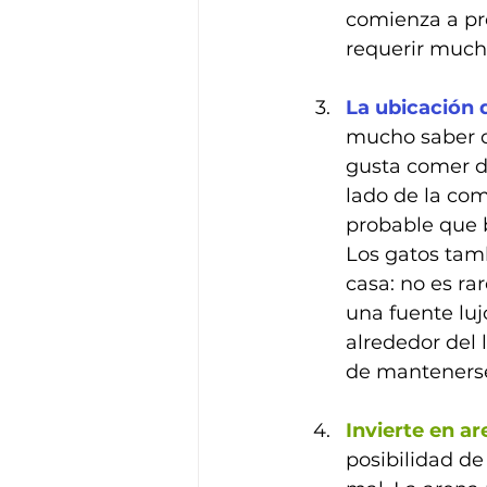
comienza a pr
requerir mucho
La ubicación 
mucho saber d
gusta comer d
lado de la com
probable que 
Los gatos tamb
casa: no es ra
una fuente luj
alrededor del 
de mantenerse
Invierte en a
posibilidad de