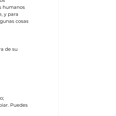
os 
us humanos 
, y para 
lgunas cosas 
a de su 
o; 
piar. Puedes 