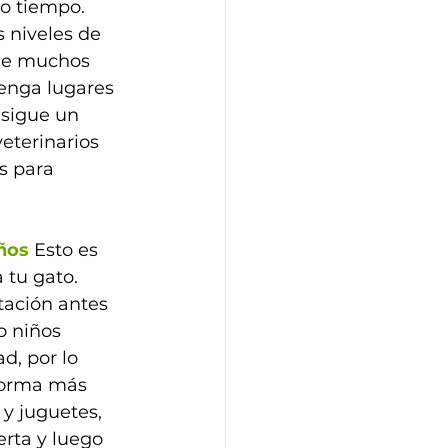
o tiempo. 
 niveles de 
nle muchos 
enga lugares 
nsigue un 
eterinarios 
s para 
ños
 Esto es 
 tu gato. 
ación antes 
 niños 
, por lo 
forma más 
 y juguetes, 
rta y luego 