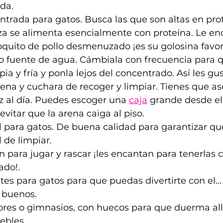
da.
rada para gatos. Busca las que son altas en prote
za se alimenta esencialmente con proteína. Le en
uito de pollo desmenuzado ¡es su golosina favori
 o fuente de agua. Cámbiala con frecuencia para q
a y fría y ponla lejos del concentrado. Así les gu
ena y cuchara de recoger y limpiar. Tienes que ase
 al día. Puedes escoger una 
caja
 grande desde el 
evitar que la arena caiga al piso.
 para gatos.
De
 buena calidad para garantizar que
l de limpiar.
n para jugar y rascar ¡les encantan para tenerlas
ado!.
es para gatos para que puedas divertirte con el... 
 buenos.
res o gimnasios, con huecos para que duerma allí;
ebles.