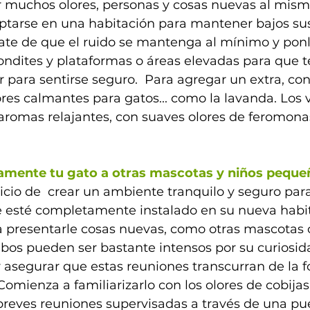
r muchos olores, personas y cosas nuevas al mism
ptarse en una habitación para mantener bajos sus
rate de que el ruido se mantenga al mínimo y po
ndites y plataformas o áreas elevadas para que t
 para sentirse seguro.  Para agregar un extra, co
ores calmantes para gatos... como la lavanda. Los v
romas relajantes, con suaves olores de feromona
amente tu gato a otras mascotas y niños peque
cicio de  crear un ambiente tranquilo y seguro para
 esté completamente instalado en su nueva habit
 presentarle cosas nuevas, como otras mascotas o
os pueden ser bastante intensos por su curiosidad
r asegurar que estas reuniones transcurran de la 
 Comienza a familiarizarlo con los olores de cobijas
reves reuniones supervisadas a través de una pue