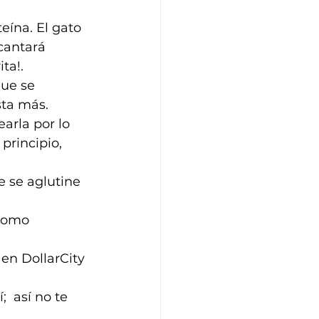
ína. El gato 
cantará 
ta!.
ue se 
sta más.
arla por lo 
principio, 
 se aglutine 
 como 
en DollarCity 
  así no te 