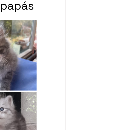
 papás