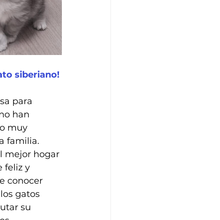
to siberiano! 
sa para 
 no han 
so muy 
 familia. 
l mejor hogar 
feliz y 
e conocer 
los gatos 
utar su 