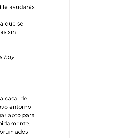
í le ayudarás 
a que se 
as sin 
s hay 
a casa, de 
evo entorno 
gar apto para 
pidamente.  
 abrumados 