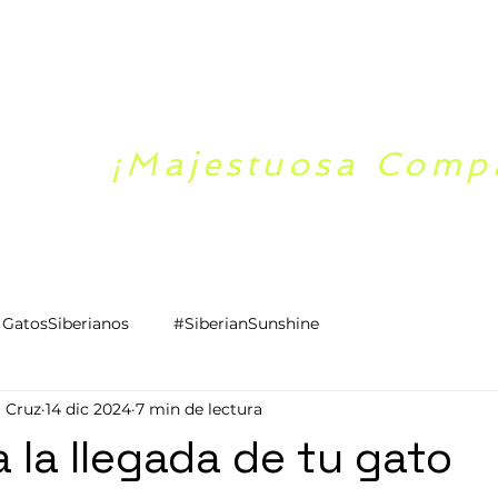
CRIADERO LOS
GATOS SIBERIA
¡Majestuosa Comp
NICIO
CAMADAS
NUESTR@S GAT@S
NOSOTRO
GatosSiberianos
#SiberianSunshine
a Cruz
14 dic 2024
7 min de lectura
a la llegada de tu gato