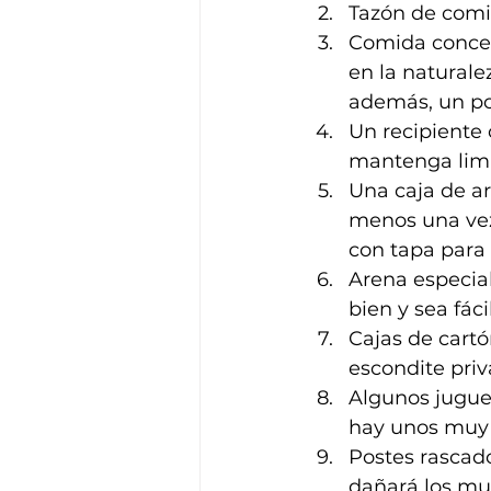
Tazón de comi
Comida concent
en la naturale
además, un poq
Un recipiente
mantenga limpi
Una caja de ar
menos una vez
con tapa para 
Arena especial
bien y sea fáci
Cajas de cartó
escondite priv
Algunos juguet
hay unos muy
Postes rascado
dañará los mu