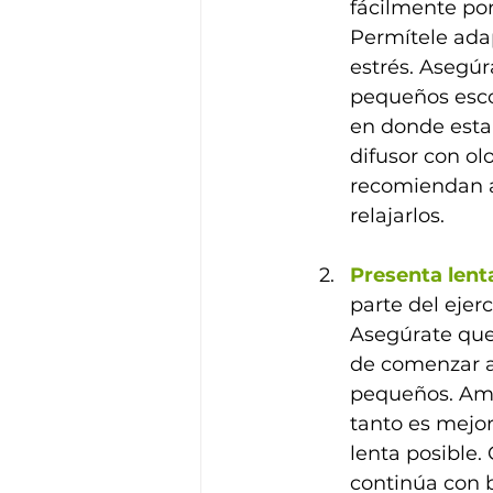
fácilmente po
Permítele ada
estrés. Asegú
pequeños esco
en donde estar
difusor con ol
recomiendan a
relajarlos.   
Presenta lent
parte del ejer
Asegúrate que
de comenzar a
pequeños. Amb
tanto es mejo
lenta posible.
continúa con b