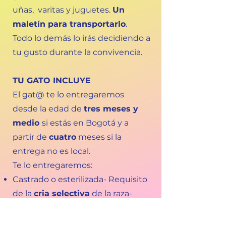
uñas, varitas y juguetes.
Un
maletín para transportarlo
.
Todo lo demás lo irás decidiendo a
tu gusto durante la convivencia.
TU GATO INCLUYE
El gat@ te lo entregaremos
desde la edad de
tres meses y
medio
si estás en Bogotá y a
partir de
cuatro
meses si la
entrega no es local.
Te lo entregaremos:
Castrado o esterilizada- Requisito
de la
cria selectiva
de la raza-
Con la
vacunación
básica anual
aplicada: 2 vacunas triple felina y 1