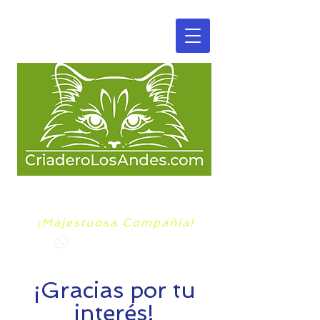
CRIADERO LOS ANDES
GATOS SIBERIANOS
¡Majestuosa Compañía!
+57 300 7803395
¡Gracias por tu
interés!