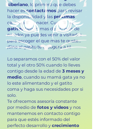
siberiano
, lo primero que debes
hacer es
contactarnos
para revisar
la disponibilidad y las
próximas
camadas por nacer. Cuando los
gatitos
tienen mas de un mes de
nacidos ya puedes venir a visitarlos
para escoger el que mas te guste...
¡Sino el gatito te escogerá a ti!
Lo separamos con el 50% del valor
total y el otro 50% cuando lo lleves
contigo desde la edad de
3 meses y
medio
, cuando su mamá gata ya no
lo este alimentando y el gatito
coma y haga sus necesidades por si
solo.
Te ofrecemos asesoría constante
por medio de
fotos y videos
y nos
mantenemos en contacto contigo
para que estés informado del
perfecto desarrollo y
crecimiento